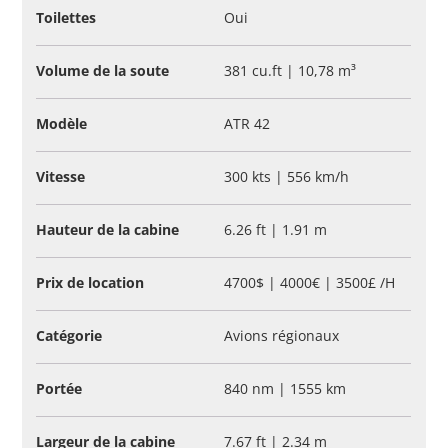
Toilettes
Oui
Volume de la soute
381 cu.ft | 10,78 m³
Modèle
ATR 42
Vitesse
300 kts | 556 km/h
Hauteur de la cabine
6.26 ft | 1.91 m
Prix de location
4700$ | 4000€ | 3500£ /H
Catégorie
Avions régionaux
Portée
840 nm | 1555 km
Largeur de la cabine
7.67 ft | 2.34 m