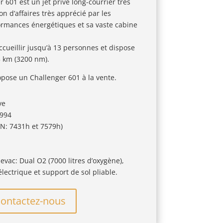
601 est un jet privé long-courrier très
n d’affaires très apprécié par les
ormances énergétiques et sa vaste cabine
ccueillir jusqu’à 13 personnes et dispose
 km (3200 nm).
pose un Challenger 601 à la vente.
ve
1994
N: 7431h et 7579h)
vac: Dual O2 (7000 litres d’oxygène),
ectrique et support de sol pliable.
ontactez-nous