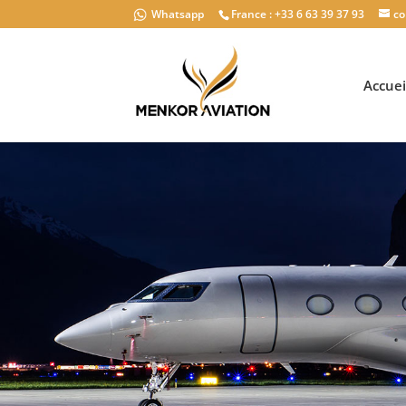
Whatsapp
France : +33 6 63 39 37 93
co
Accuei