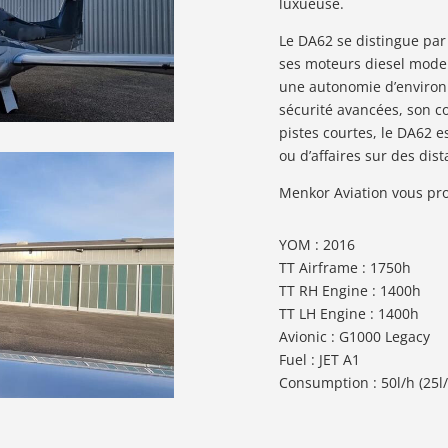
luxueuse.
Le DA62 se distingue pa
ses moteurs diesel moder
une autonomie d’environ 
sécurité avancées, son co
pistes courtes, le DA62 
ou d’affaires sur des di
Menkor Aviation vous pr
YOM : 2016
TT Airframe : 1750h
TT RH Engine : 1400h
TT LH Engine : 1400h
Avionic : G1000 Legacy
Fuel : JET A1
Consumption : 50l/h (25l