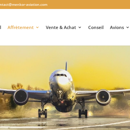
ntact@menkor-aviation.com
l
Affrètement
Vente & Achat
Conseil
Avions