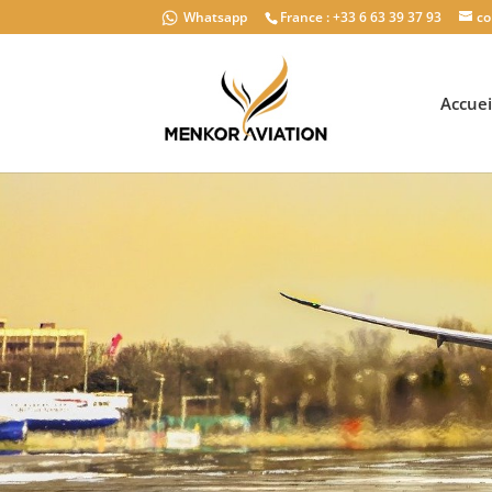
Whatsapp
France : +33 6 63 39 37 93
co
Accuei