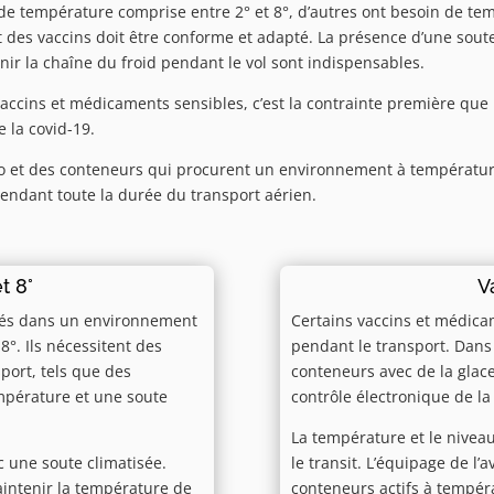
 de température comprise entre 2° et 8°, d’autres ont besoin de t
t des vaccins doit être conforme et adapté. La présence d’une sout
ir la chaîne du froid pendant le vol sont indispensables.
accins et médicaments sensibles, c’est la contrainte première que 
 la covid-19.
o et des conteneurs qui procurent un environnement à température
pendant toute la durée du transport aérien.
t 8°
V
rtés dans un environnement
Certains vaccins et médica
8°. Ils nécessitent des
pendant le transport. Dans c
sport, tels que des
conteneurs avec de la glac
mpérature et une soute
contrôle électronique de l
La température et le niveau
 une soute climatisée.
le transit. L’équipage de l’
aintenir la température de
conteneurs actifs à tempér