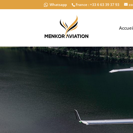
Whatsapp
France : +33 6 63 39 37 93
co
Accuei