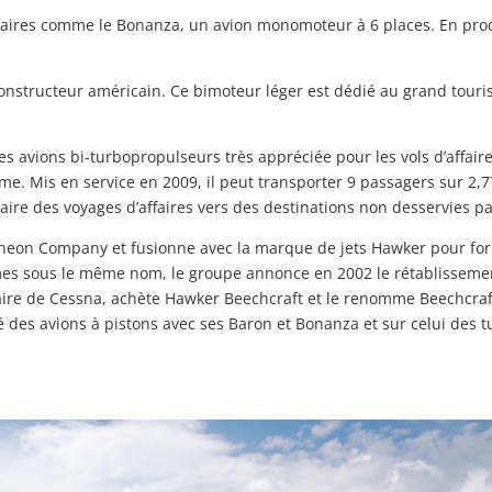
pulaires comme le Bonanza, un avion monomoteur à 6 places. En prod
nstructeur américain. Ce bimoteur léger est dédié au grand tourism
s avions bi-turbopropulseurs très appréciée pour les vols d’affaires
e. Mis en service en 2009, il peut transporter 9 passagers sur 2,77
aire des voyages d’affaires vers des destinations non desservies pa
ytheon Company et fusionne avec la marque de jets Hawker pour for
es sous le même nom, le groupe annonce en 2002 le rétablissemen
aire de Cessna, achète Hawker Beechcraft et le renomme Beechcraf
 des avions à pistons avec ses Baron et Bonanza et sur celui des t