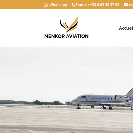
Whatsapp
France : +33 6 63 39 37 93
co
Accuei