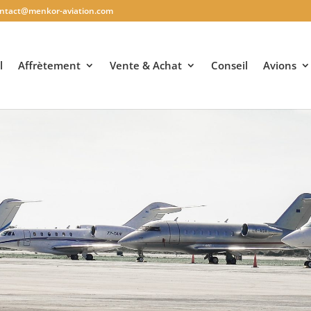
ntact@menkor-aviation.com
l
Affrètement
Vente & Achat
Conseil
Avions