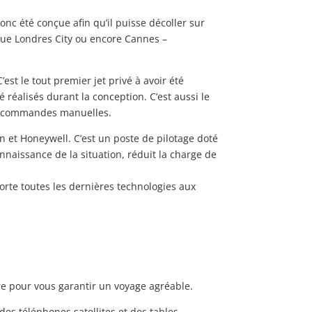
donc été conçue afin qu’il puisse décoller sur
 que Londres City ou encore Cannes –
st le tout premier jet privé à avoir été
éalisés durant la conception. C’est aussi le
les commandes manuelles.
n et Honeywell. C’est un poste de pilotage doté
onnaissance de la situation, réduit la charge de
orte toutes les dernières technologies aux
e pour vous garantir un voyage agréable.
 des téléphones satellites et des tables