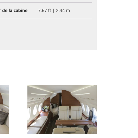
 de la cabine
7.67 ft | 2.34 m