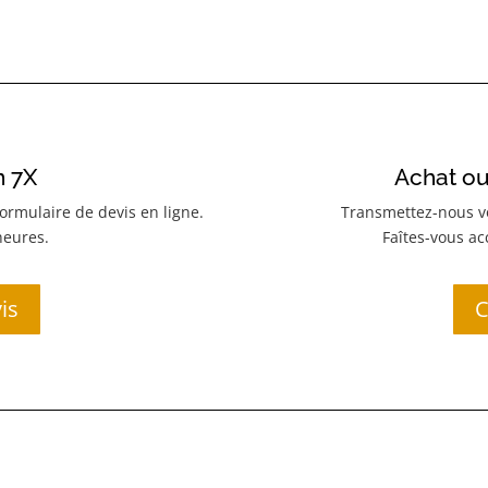
n 7X
Achat ou
ormulaire de devis en ligne.
Transmettez-nous vo
heures.
Faîtes-vous a
is
C