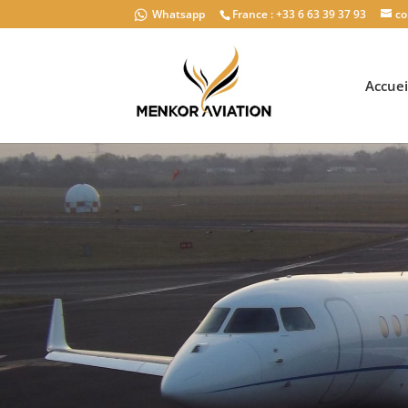
Whatsapp
France : +33 6 63 39 37 93
co
Accuei