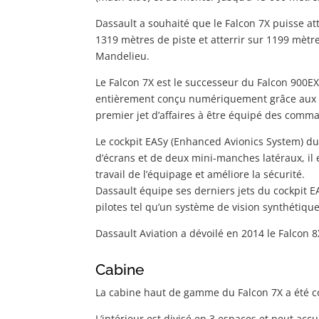
Dassault a souhaité que le Falcon 7X puisse atte
1319 mètres de piste et atterrir sur 1199 mètr
Mandelieu.
Le Falcon 7X est le successeur du Falcon 900EX,
entièrement conçu numériquement grâce aux out
premier jet d’affaires à être équipé des comm
Le cockpit EASy (Enhanced Avionics System) du 
d’écrans et de deux mini-manches latéraux, il es
travail de l’équipage et améliore la sécurité.
Dassault équipe ses derniers jets du cockpit E
pilotes tel qu’un système de vision synthétique
Dassault Aviation a dévoilé en 2014 le Falcon 
Cabine
La cabine haut de gamme du Falcon 7X a été c
L’intérieur est divisé en 3 espaces et peut acc