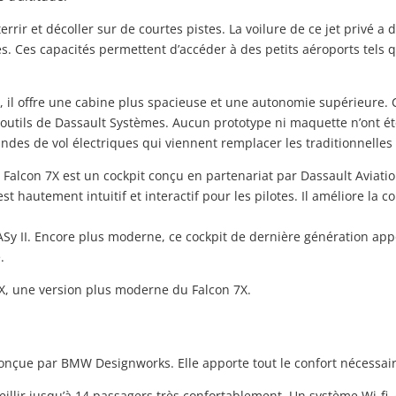
rrir et décoller sur de courtes pistes. La voilure de ce jet privé a 
es. Ces capacités permettent d’accéder à des petits aéroports tels
 il offre une cabine plus spacieuse et une autonomie supérieure. C’e
ils de Dassault Systèmes. Aucun prototype ni maquette n’ont été r
andes de vol électriques qui viennent remplacer les traditionnel
Falcon 7X est un cockpit conçu en partenariat par Dassault Aviatio
t hautement intuitif et interactif pour les pilotes. Il améliore la c
ASy II. Encore plus moderne, ce cockpit de dernière génération app
.
8X, une version plus moderne du Falcon 7X.
onçue par BMW Designworks. Elle apporte tout le confort nécessair
ueillir jusqu’à 14 passagers très confortablement. Un système Wi-fi,